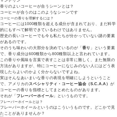
マンデリン
香りのよいコーヒーが合うシーンとは？
コーヒーが合うのはこのようなシーンです
コーヒーの香りを理解するには？
コーヒーには1000種類を超える成分が含まれており、まだ科学
的にもすべて解明できているわけではありません。
歴史の長いコーヒーでも今も私たちが分かっていない謎の要素
があるのです。
そのうち味わいの大部分を決めているのが「
香り
」という要素
で、香り成分は600種類から800種類以上と言われています。
この香りや風味を言葉で表すことは非常に難しく、また無限の
方法がありますが、特にコーヒーになじみのない人にはどう表
現したらよいのかよく分からないですよね。
実はそんなあいまいな香りの表現を明確にしようということ
で、アメリカの
スペシャリティ・コーヒー協会（S.C.A.A）
が
コーヒーの香りを指標としてまとめたものがあります。
それが「
フレーバーホイール
」というものです。
フレーバーホイールとは？
フレーバーホイールというのはこういうものです。どこかで見
たことがありませんか？