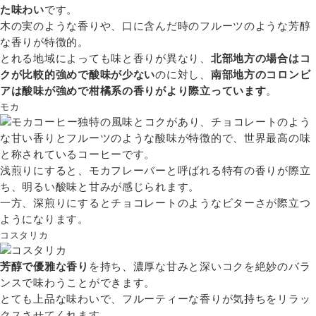
た味わい
です。
木の実のような香りや、口に含んだ時のフルーツのような芳醇
な香りが特徴的。
とれる地域によっても味と香りが異なり、
北部地方の場合はコ
クが比較的強めで酸味が少ない
のに対し、
南部地方のコロンビ
アは酸味が強めで柑橘系の香りがより際立っています
。
モカ
独特の風味とコクがあり、チョコレートのよう
な甘い香りとフルーツのような酸味が特徴的で、世界最高の味
と称されているコーヒーです。
浅煎りにすると、モカフレーバーと呼ばれる特有の香りが際立
ち、明るい酸味と甘みが感じられます。
一方、深煎りにするとチョコレートのようなビターさが際立つ
ようになります。
コスタリカ
芳醇で優雅な香り
を持ち、濃厚な甘みと深いコクを絶妙のバラ
ンスで味わうことができます。
とても上品な味わいで、フルーティーな香りが気持ちをリラッ
クスさせてくれます。