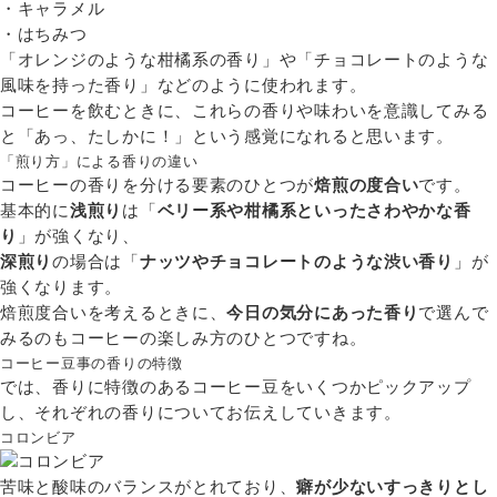
・キャラメル
・はちみつ
「オレンジのような柑橘系の香り」や「チョコレートのような
風味を持った香り」などのように使われます。
コーヒーを飲むときに、これらの香りや味わいを意識してみる
と「あっ、たしかに！」という感覚になれると思います。
「煎り方」による香りの違い
コーヒーの香りを分ける要素のひとつが
焙煎の度合い
です。
基本的に
浅煎り
は「
ベリー系や柑橘系といったさわやかな香
り
」が強くなり、
深煎り
の場合は「
ナッツやチョコレートのような渋い香り
」が
強くなります。
焙煎度合いを考えるときに、
今日の気分にあった香り
で選んで
みるのもコーヒーの楽しみ方のひとつですね。
コーヒー豆事の香りの特徴
では、香りに特徴のあるコーヒー豆をいくつかピックアップ
し、それぞれの香りについてお伝えしていきます。
コロンビア
苦味と酸味のバランスがとれており、
癖が少ないすっきりとし