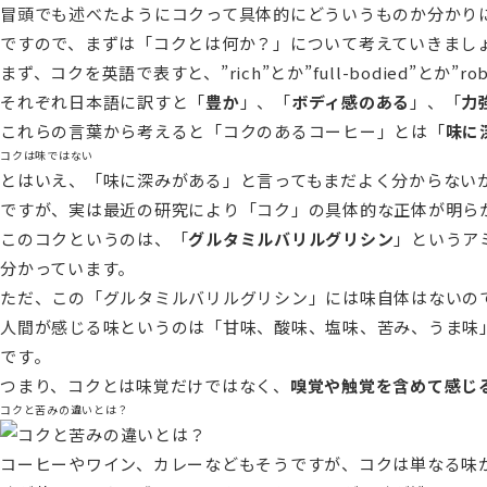
冒頭でも述べたようにコクって具体的にどういうものか分かり
ですので、まずは「コクとは何か？」について考えていきまし
まず、コクを英語で表すと、”rich”とか”full-bodied”とか”r
それぞれ日本語に訳すと「
豊か
」、「
ボディ感のある
」、「
力
これらの言葉から考えると「コクのあるコーヒー」とは「
味に
コクは味ではない
とはいえ、「味に深みがある」と言ってもまだよく分からない
ですが、実は最近の研究により「コク」の具体的な正体が明ら
このコクというのは、「
グルタミルバリルグリシン
」というア
分かっています。
ただ、この「グルタミルバリルグリシン」には味自体はないの
人間が感じる味というのは「甘味、酸味、塩味、苦み、うま味
です。
つまり、コクとは味覚だけではなく、
嗅覚や触覚を含めて感じ
コクと苦みの違いとは？
コーヒーやワイン、カレーなどもそうですが、コクは単なる味