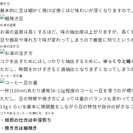
挽き方
基本的に豆は細かく挽けば挽くほど味わいが深くなりますので
お湯の温度
お湯の温度は高くするほど、味の抽出度は上がりますが、高く
豆や器具や淹れ方で味が変わってしまうので厳密に何℃というの
お湯の注ぎ方
コクを出すためにはしっかりと抽出するために
、ゆっくりと細
ただし、時間をかけすぎると過抽出となりまずくなってしまう
コーヒー豆の量
一杯(120ml)あたり通常10-12g程度のコーヒー豆を使うの
ただし、豆の特徴や挽き方によっては量のバランスも変わって
13gくらいを基本に微調整をしながら豆の特性や自分の好きな
コクのあるコーヒーの淹れ方 まとめ
・
焙煎の仕方は中深煎り
・
挽き方は細挽き