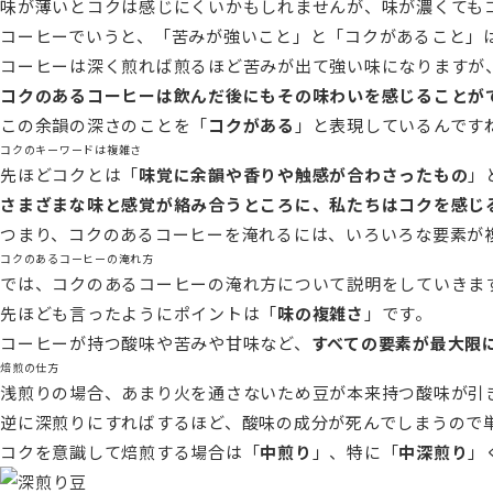
味が薄いとコクは感じにくいかもしれませんが、味が濃くても
コーヒーでいうと、「苦みが強いこと」と「コクがあること」
コーヒーは深く煎れば煎るほど苦みが出て強い味になりますが
コクのあるコーヒーは飲んだ後にもその味わいを感じることが
この余韻の深さのことを「
コクがある
」と表現しているんです
コクのキーワードは複雑さ
先ほどコクとは「
味覚に余韻や香りや触感が合わさったもの
」
さまざまな味と感覚が絡み合うところに、私たちはコクを感じ
つまり、コクのあるコーヒーを淹れるには、いろいろな要素が
コクのあるコーヒーの淹れ方
では、コクのあるコーヒーの淹れ方について説明をしていきま
先ほども言ったようにポイントは「
味の複雑さ
」です。
コーヒーが持つ酸味や苦みや甘味など、
すべての要素が最大限
焙煎の仕方
浅煎りの場合、あまり火を通さないため豆が本来持つ酸味が引
逆に深煎りにすればするほど、酸味の成分が死んでしまうので
コクを意識して焙煎する場合は「
中煎り
」、特に「
中深煎り
」