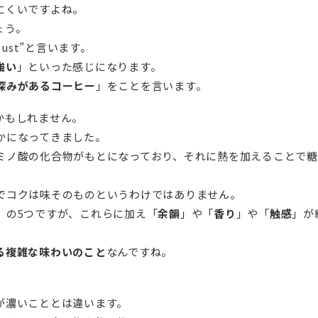
にくいですよね。
ょう。
obust”と言います。
強い
」といった感じになります。
深みがあるコーヒー
」をことを言います。
かもしれません。
かになってきました。
ミノ酸の化合物がもとになっており、それに熱を加えることで
でコクは味そのものというわけではありません。
」の5つですが、これらに加え「
余韻
」や「
香り
」や「
触感
」が
る複雑な味わいのこと
なんですね。
が濃いこととは違います。