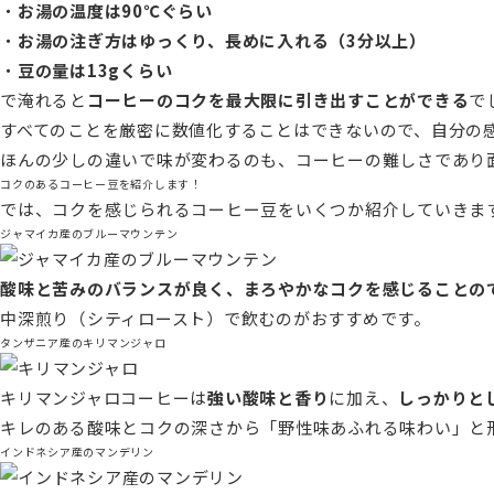
・
お湯の温度は90℃ぐらい
・
お湯の注ぎ方はゆっくり、長めに入れる（3分以上）
・
豆の量は13gくらい
で淹れると
コーヒーのコクを最大限に引き出すことができる
で
すべてのことを厳密に数値化することはできないので、自分の
ほんの少しの違いで味が変わるのも、コーヒーの難しさであり
コクのあるコーヒー豆を紹介します！
では、コクを感じられるコーヒー豆をいくつか紹介していきま
ジャマイカ産のブルーマウンテン
酸味と苦みのバランスが良く、まろやかなコクを感じることの
中深煎り（シティロースト）で飲むのがおすすめです。
タンザニア産のキリマンジャロ
キリマンジャロコーヒーは
強い酸味と香り
に加え、
しっかりと
キレのある酸味とコクの深さから「野性味あふれる味わい」と
インドネシア産のマンデリン