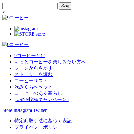
検
索:
×
store
9コーヒーとは
もっとコーヒーを楽しみたい方へ
シーンからさがす
ストーリーを読む
コーヒーリスト
飲みくらべセット
コーヒーのある暮らし
[ #SNS投稿キャンペーン ]
Store
Instagram
Twitter
特定商取引法に基づく表記
プライバシーポリシー