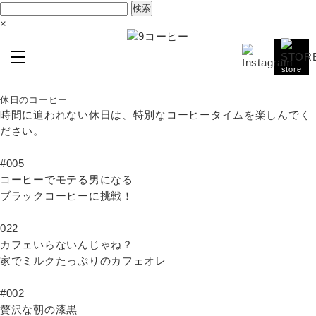
検
索:
×
store
休日のコーヒー
時間に追われない休日は、特別なコーヒータイムを楽しんでく
ださい。
#005
コーヒーでモテる男になる
ブラックコーヒーに挑戦！
022
カフェいらないんじゃね？
家でミルクたっぷりのカフェオレ
#002
贅沢な朝の漆黒